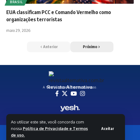
BRASIL
EUA classificam PCC e Comando Vermelho como
organizações terroristas
maio 29, 2026
Anterior
Próximo
Revista Alternativa
A família de sobrenome sucesso.
Ao utilizar este site, você concorda com
nossa
Política de Privacidade e
Termos
Aceitar
© Copyright 2026 Revista Alternativa - Todos os direitos
de uso.
reservados | Yesh Media e Tecnologia