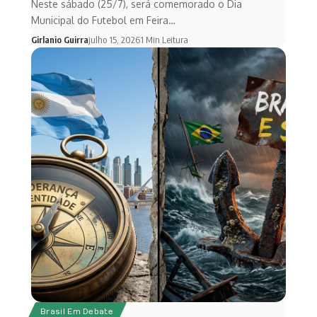
Neste sábado (25/7), será comemorado o Dia
Municipal do Futebol em Feira…
Girlanio Guirra
julho 15, 2026
1 Min Leitura
Brasil Em Debate