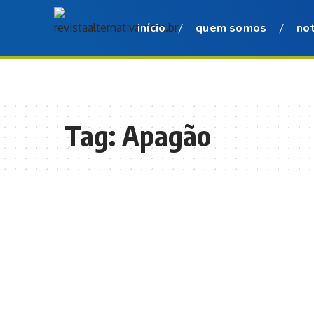
início
quem somos
not
Tag:
Apagão