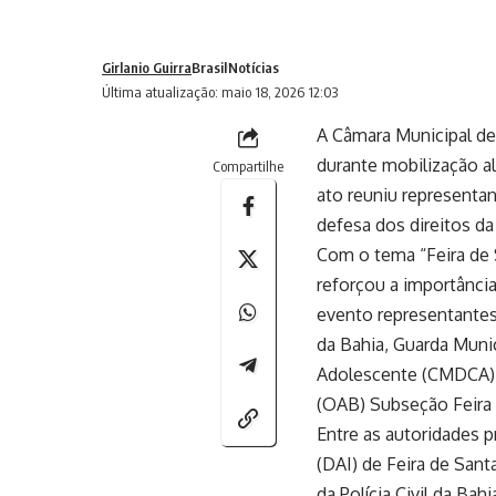
Girlanio Guirra
Brasil
Notícias
Última atualização: maio 18, 2026 12:03
A Câmara Municipal de 
durante mobilização a
Compartilhe
ato reuniu representan
defesa dos direitos d
Com o tema “Feira de 
reforçou a importância
evento representantes 
da Bahia, Guarda Munici
Adolescente (CMDCA), 
(OAB) Subseção Feira 
Entre as autoridades p
(DAI) de Feira de San
da Polícia Civil da Ba