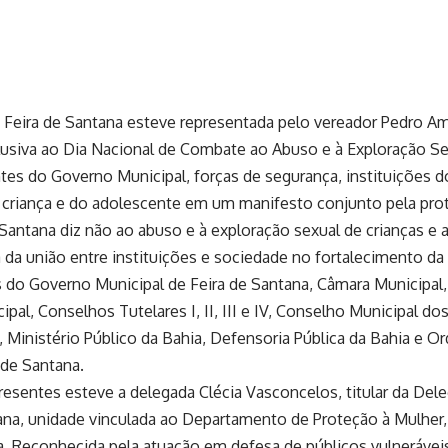
Feira de Santana esteve representada pelo vereador Pedro Amér
lusiva ao Dia Nacional de Combate ao Abuso e à Exploração Se
tes do Governo Municipal, forças de segurança, instituições d
a criança e do adolescente em um manifesto conjunto pela prot
Santana diz não ao abuso e à exploração sexual de crianças e 
 da união entre instituições e sociedade no fortalecimento da
do Governo Municipal de Feira de Santana, Câmara Municipal, Pol
pal, Conselhos Tutelares I, II, III e IV, Conselho Municipal do
Ministério Público da Bahia, Defensoria Pública da Bahia e 
de Santana.
resentes esteve a delegada Clécia Vasconcelos, titular da Dele
tana, unidade vinculada ao Departamento de Proteção à Mulher,
hia. Reconhecida pela atuação em defesa de públicos vulnerávei