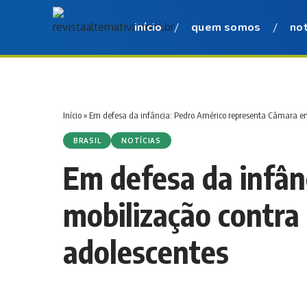
início
quem somos
not
Início
»
Em defesa da infância: Pedro Américo representa Câmara em
BRASIL
NOTÍCIAS
Em defesa da infân
mobilização contra 
adolescentes