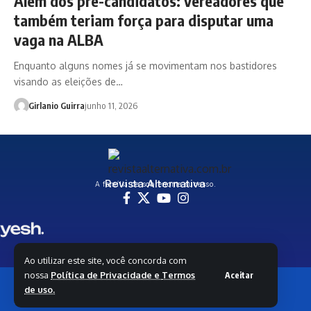
Além dos pré-candidatos: vereadores que
também teriam força para disputar uma
vaga na ALBA
Enquanto alguns nomes já se movimentam nos bastidores
visando as eleições de…
Girlanio Guirra
junho 11, 2026
Revista Alternativa
A família de sobrenome sucesso.
Ao utilizar este site, você concorda com
nossa
Política de Privacidade e
Termos
Aceitar
© Copyright 2026 Revista Alternativa - Todos os direitos
de uso.
reservados | Yesh Media e Tecnologia